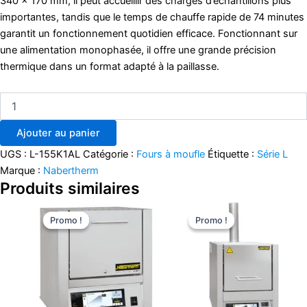
340 × 170 mm, il peut accueillir des charges d’échantillons plus
importantes, tandis que le temps de chauffe rapide de 74 minutes
garantit un fonctionnement quotidien efficace. Fonctionnant sur
une alimentation monophasée, il offre une grande précision
thermique dans un format adapté à la paillasse.
Ajouter au panier
UGS :
L-155K1AL
Catégorie :
Fours à moufle
Étiquette :
Série L
Marque :
Nabertherm
Produits similaires
Le
Le
Le
Le
prix
prix
prix
prix
Promo !
Promo !
Promo !
Promo !
initial
actuel
initial
actuel
était :
est :
était :
est :
€7.110,00.
€6.148,73.
€3.820,00.
€3.303