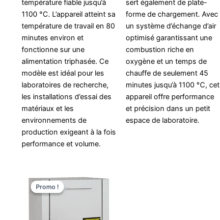
température fiable jusqu’à
sert également de plate-
1100 °C. L’appareil atteint sa
forme de chargement. Avec
température de travail en 80
un système d’échange d’air
minutes environ et
optimisé garantissant une
fonctionne sur une
combustion riche en
alimentation triphasée. Ce
oxygène et un temps de
modèle est idéal pour les
chauffe de seulement 45
laboratoires de recherche,
minutes jusqu’à 1100 °C, cet
les installations d’essai des
appareil offre performance
matériaux et les
et précision dans un petit
environnements de
espace de laboratoire.
production exigeant à la fois
performance et volume.
Le
Le
prix
prix
Promo !
Promo !
initial
actuel
était :
est :
€5.930,00.
€5.128,26.