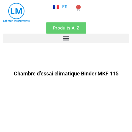
NL
Aller
FR
0
EN
Panier
au
contenu
Produits A-Z
Chambre d’essai climatique Binder MKF 115