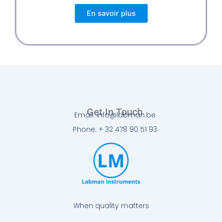
En savoir plus
Get In Touch
Email: info@labman.be
Phone: + 32 478 90 51 93
When quality matters