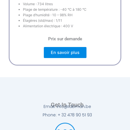
Volume : 734 litres
Plage de température : -40 °C à 180 °C
Plage d’humidité : 10 – 98% RH
Étagères (std/max) : 1/11
Alimentation électrique : 400 V
Prix sur demande
En savoir plus
Get In Touch
Email: info@labman.be
Phone: + 32 478 90 51 93