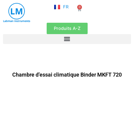
NL
Aller
FR
0
EN
Panier
au
contenu
Produits A-Z
Chambre d’essai climatique Binder MKFT 720