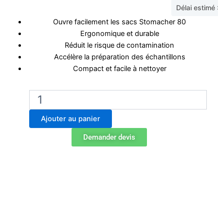
Délai estimé
Ouvre facilement les sacs Stomacher 80
Ergonomique et durable
Réduit le risque de contamination
Accélère la préparation des échantillons
Compact et facile à nettoyer
quantité
de
BA6098
Ajouter au panier
Stomacher
80
Demander devis
Ouvre-
sacs