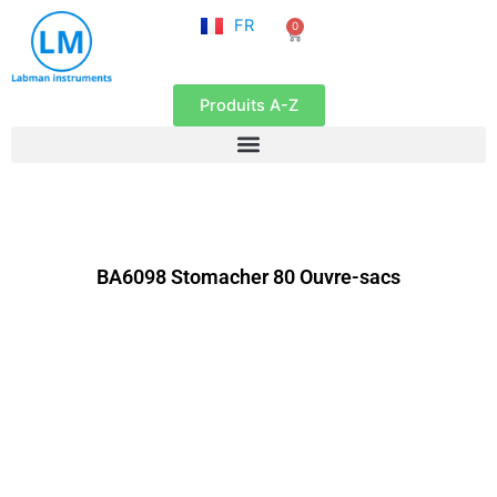
NL
Aller
FR
0
EN
Panier
au
contenu
Produits A-Z
BA6098 Stomacher 80 Ouvre-sacs