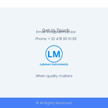
Get In Touch
Email: info@labman.be
Phone: + 32 478 90 51 93
When quality matters
© All Rights Reserved.