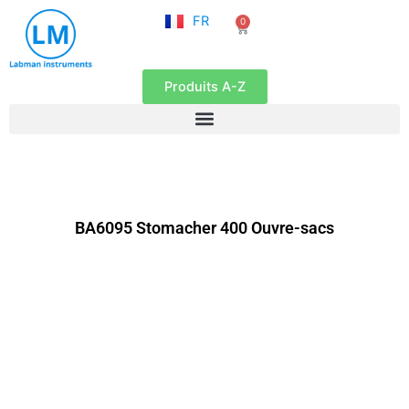
NL
Aller
FR
0
EN
Panier
au
contenu
Produits A-Z
BA6095 Stomacher 400 Ouvre-sacs