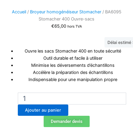
Accueil
/
Broyeur homogénéiseur Stomacher
/ BA6095
Stomacher 400 Ouvre-sacs
€
65,00
hors TVA
Délai estimé
Ouvre les sacs Stomacher 400 en toute sécurité
Outil durable et facile à utiliser
Minimise les déversements d’échantillons
Accélère la préparation des échantillons
Indispensable pour une manipulation propre
quantité
de
BA6095
Ajouter au panier
Stomacher
400
Demander devis
Ouvre-
sacs