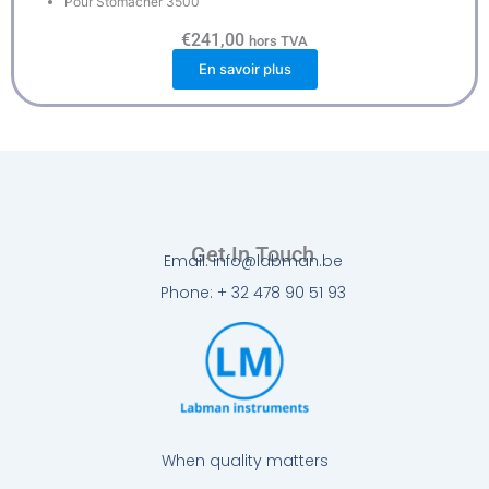
Pour Stomacher 3500
€
241,00
hors TVA
En savoir plus
Get In Touch
Email: info@labman.be
Phone: + 32 478 90 51 93
When quality matters