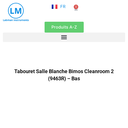
NL
Aller
FR
0
EN
Panier
au
contenu
Produits A-Z
Tabouret Salle Blanche Bimos Cleanroom 2
(9463R) – Bas