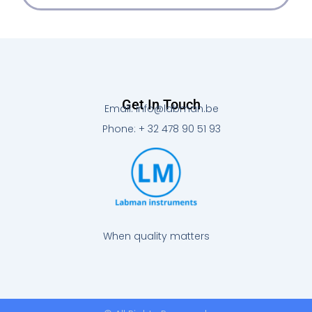
Get In Touch
Email: info@labman.be
Phone: + 32 478 90 51 93
When quality matters