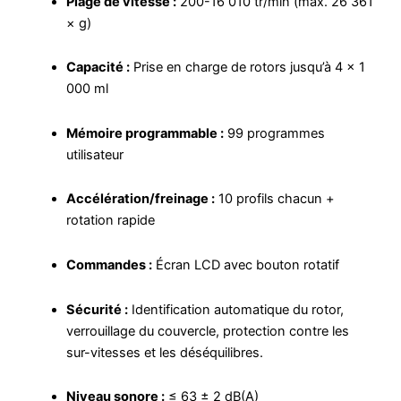
Plage de vitesse :
200-16 010 tr/min (max. 26 361
× g)
Capacité :
Prise en charge de rotors jusqu’à 4 × 1
000 ml
Mémoire programmable :
99 programmes
utilisateur
Accélération/freinage :
10 profils chacun +
rotation rapide
Commandes :
Écran LCD avec bouton rotatif
Sécurité :
Identification automatique du rotor,
verrouillage du couvercle, protection contre les
sur-vitesses et les déséquilibres.
Niveau sonore :
≤ 63 ± 2 dB(A)