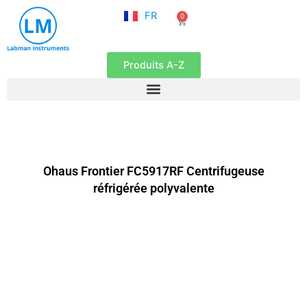
NL
Aller
FR
0
EN
Panier
au
contenu
Produits A-Z
Ohaus Frontier FC5917RF Centrifugeuse
réfrigérée polyvalente