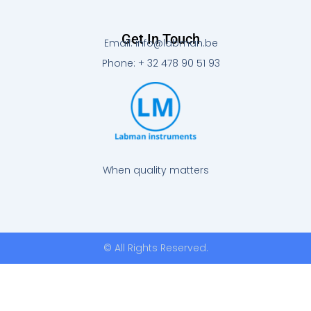
Get In Touch
Email: info@labman.be
Phone: + 32 478 90 51 93
When quality matters
© All Rights Reserved.