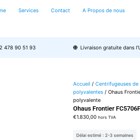
me
Services
Contact
A Propos de nous
2 478 90 51 93
Livraison gratuite dans l
Accueil
/
Centrifugeuses de 
polyvalentes
/ Ohaus Fronti
polyvalente
Ohaus Frontier FC5706P
€
1.830,00
hors TVA
Délai estimé : 2-3 semaines