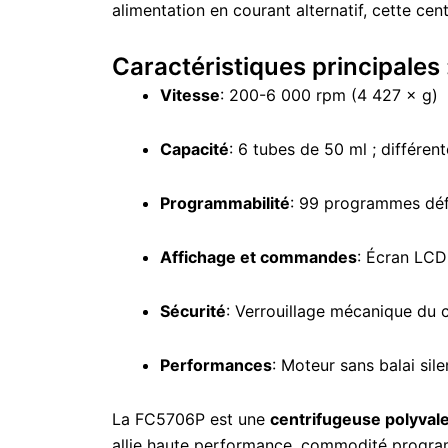
alimentation en courant alternatif, cette cen
Caractéristiques principales 
Vitesse
: 200-6 000 rpm (4 427 × g)
Capacité
: 6 tubes de 50 ml ; différen
Programmabilité
: 99 programmes défin
Affichage et commandes
: Écran LCD 
Sécurité
: Verrouillage mécanique du c
Performances
: Moteur sans balai sil
La FC5706P est une
centrifugeuse polyval
allie haute performance, commodité programm