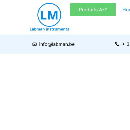
Aller
Produits A-Z
Ho
au
contenu
info@labman.be
+ 3