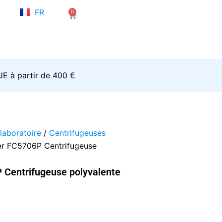
NL
FR
0
EN
Panier
’UE à partir de 400 €
laboratoire
/
Centrifugeuses
er FC5706P Centrifugeuse
 Centrifugeuse polyvalente