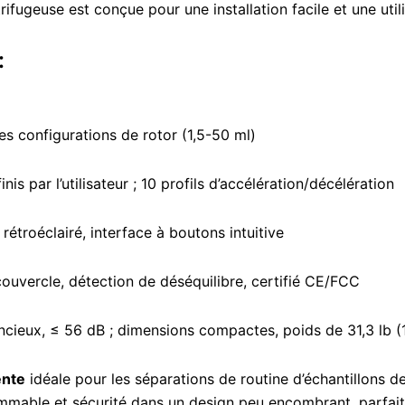
trifugeuse est conçue pour une installation facile et une util
:
tes configurations de rotor (1,5-50 ml)
is par l’utilisateur ; 10 profils d’accélération/décélération
rétroéclairé, interface à boutons intuitive
ouvercle, détection de déséquilibre, certifié CE/FCC
encieux, ≤ 56 dB ; dimensions compactes, poids de 31,3 lb (1
ente
idéale pour les séparations de routine d’échantillons de 
able et sécurité dans un design peu encombrant, parfait po