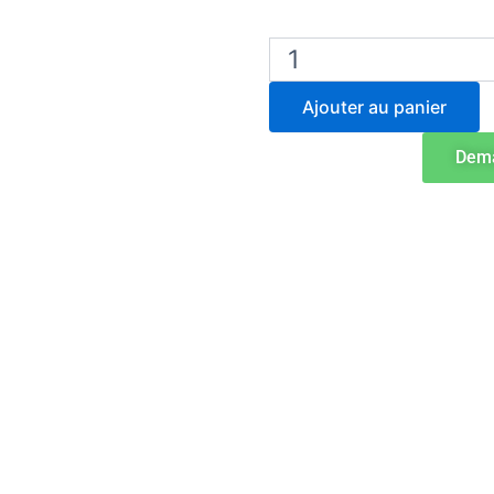
quantité
de
Ohaus
Ajouter au panier
Frontier
FC5706P
Dema
Centrifugeuse
polyvalente