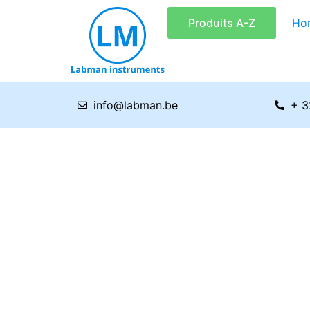
Aller
Produits A-Z
Ho
au
contenu
info@labman.be
+ 3