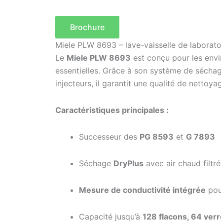
Brochure
Miele PLW 8693 – lave-vaisselle de laborato
Le
Miele PLW 8693
est conçu pour les envir
essentielles. Grâce à son système de sécha
injecteurs, il garantit une qualité de nettoya
Caractéristiques principales :
Successeur des
PG 8593
et
G 7893
Séchage
DryPlus
avec air chaud filt
Mesure de conductivité intégrée
pou
Capacité jusqu’à
128 flacons, 64 verr