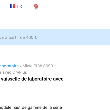
NL
FR
0
EN
Panier
’UE à partir de 400 €
laboratoire
/ Miele PLW 8693 –
re avec DryPlus
aisselle de laboratoire avec
modèle haut de gamme de la série