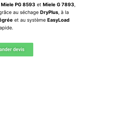
s
Miele PG 8593
et
Miele G 7893
,
é grâce au séchage
DryPlus
, à la
tégrée
et au système
EasyLoad
apide.
nder devis