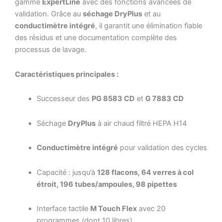
gamme
ExpertLine
avec des fonctions avancées de
validation. Grâce au
séchage DryPlus
et au
conductimètre intégré
, il garantit une élimination fiable
des résidus et une documentation complète des
processus de lavage.
Caractéristiques principales :
Successeur des
PG 8583 CD
et
G 7883 CD
Séchage
DryPlus
à air chaud filtré HEPA H14
Conductimètre intégré
pour validation des cycles
Capacité : jusqu’à
128 flacons, 64 verres à col
étroit, 196 tubes/ampoules, 98 pipettes
Interface tactile
M Touch Flex
avec 20
programmes (dont 10 libres)