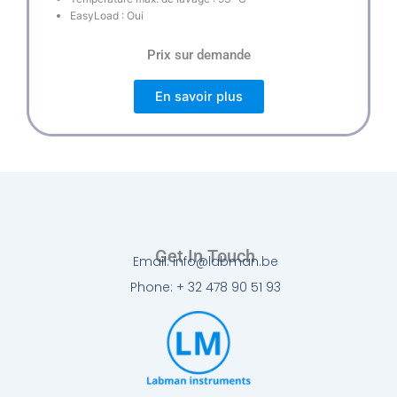
EasyLoad : Oui
Prix sur demande
En savoir plus
Get In Touch
Email: info@labman.be
Phone: + 32 478 90 51 93