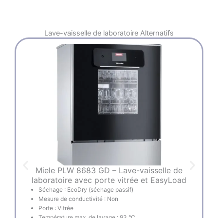
Lave-vaisselle de laboratoire
Alternatifs
Miele PLW 8683 GD – Lave-vaisselle de
laboratoire avec porte vitrée et EasyLoad
Séchage : EcoDry (séchage passif)
Le
Mesure de conductivité : Non
ca
Porte : Vitrée
lab
Température max. de lavage : 93 °C
À u