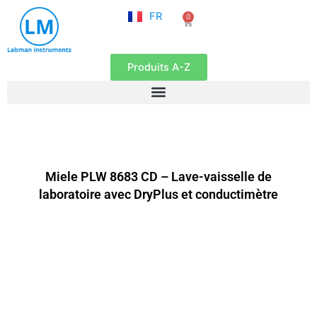
NL
Aller
FR
0
EN
Panier
au
contenu
Produits A-Z
Miele PLW 8683 CD – Lave-vaisselle de
laboratoire avec DryPlus et conductimètre