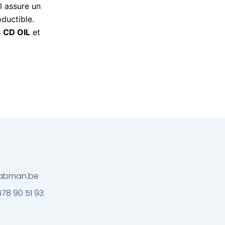
 il assure un
ductible.
 CD OIL
et
@labman.be
478 90 51 93