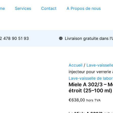
quantité
de
me
Services
Contact
A Propos de nous
Miele
A
302/3
–
Module
injecteur
2 478 90 51 93
Livraison gratuite dans l
pour
verrerie
à
col
étroit
Accueil
/
Lave-vaissell
(25–
injecteur pour verrerie 
100
Lave-vaisselle de labor
ml)
Miele A 302/3 – Mo
étroit (25–100 ml)
€
638,00
hors TVA