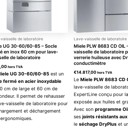
vaisselle de laboratoire
Lave-vaisselle de laboratoire
e UG 30-60/60-85 – Socle
Miele PLW 8683 CD OIL 
é en inox 60 cm pour lave-
vaisselle de laboratoire 
selle de laboratoire
verrerie huileuse avec Dr
conductimètre
,00
hors TVA
€
14.817,00
hors TVA
iele UG 30-60/60-85
est un
Le
Miele PLW 8683 CD 
e fermé en acier inoxydable
lave-vaisselle de laborat
0 cm de large et 60 cm de
ExpertLine conçu pour la
ondeur. Il permet de rehausser
exposée aux huiles et gra
ave-vaisselle de laboratoire pour
Avec son
programme Oil
hargement et déchargement
ses
joints résistants au
 ergonomiques.
le
séchage DryPlus
et u