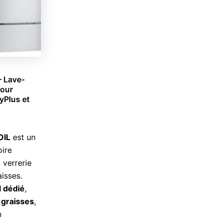
– Lave-
pour
yPlus et
OIL
est un
oire
 verrerie
isses.
 dédié
,
x graisses
,
n