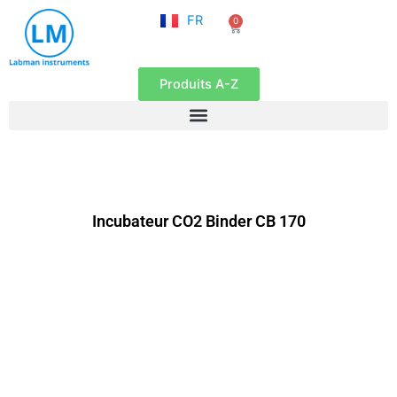
NL
Aller
FR
0
EN
Panier
au
contenu
Produits A-Z
Incubateur CO2 Binder CB 170