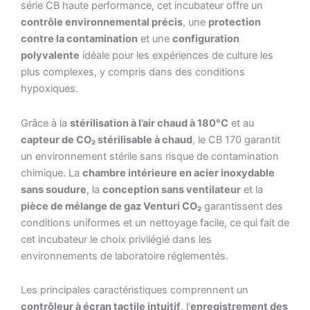
série CB haute performance, cet incubateur offre un
contrôle environnemental précis
, une
protection
contre la contamination
et une
configuration
polyvalente
idéale pour les expériences de culture les
plus complexes, y compris dans des conditions
hypoxiques.
Grâce à la
stérilisation à l’air chaud à 180°C
et au
capteur de CO₂ stérilisable à chaud
, le CB 170 garantit
un environnement stérile sans risque de contamination
chimique. La
chambre intérieure en acier inoxydable
sans soudure
, la
conception sans ventilateur
et la
pièce de mélange de gaz Venturi CO₂
garantissent des
conditions uniformes et un nettoyage facile, ce qui fait de
cet incubateur le choix privilégié dans les
environnements de laboratoire réglementés.
Les principales caractéristiques comprennent un
contrôleur à écran tactile intuitif
, l’
enregistrement des