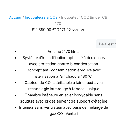
Accueil
/
Incubateurs à CO2
/ Incubateur CO2 Binder CB
170
Le
Le
€
11.559,00
€
10.171,92
hors TVA
prix
prix
initial
actuel
Délai est
était :
est :
Volume : 170 litres
€11.559,00.
€10.171,92.
Système d’humidification optimisé à deux bacs
avec protection contre la condensation
Concept anti-contamination éprouvé avec
stérilisation à l’air chaud à 180°C
Capteur de CO₂ stérilisable à l’air chaud avec
technologie infrarouge à faisceau unique
Chambre intérieure en acier inoxydable sans
soudure avec brides servant de support d’étagère
Intérieur sans ventilateur avec buse de mélange de
gaz CO₂ Venturi