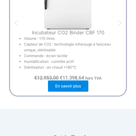
Incubateur CO2 Binder CBF 170
Volume : 170 litres
Capteur de CO2 : technologie infrarouge à faisceau
unique, stérilisable
Commande : écran tactile
Humidification : contrôle actif
Stérilisation : air chaud +180°C
L
L
€
12.953,00
€
11.398,64
hors TVA
e
e
En savoir plus
p
p
r
r
i
i
x
x
i
a
n
c
i
t
t
u
i
e
a
l
l
e