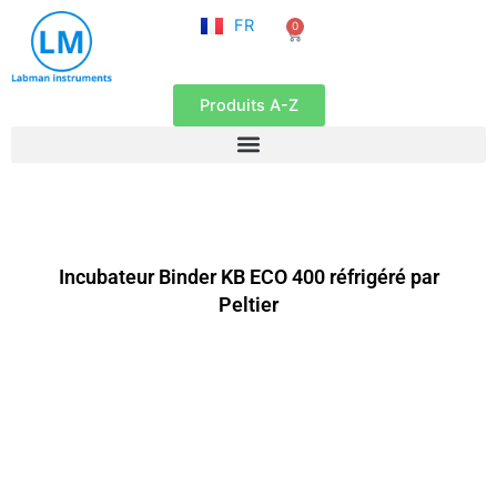
NL
Aller
FR
0
EN
Panier
au
contenu
Produits A-Z
Incubateur Binder KB ECO 400 réfrigéré par
Peltier