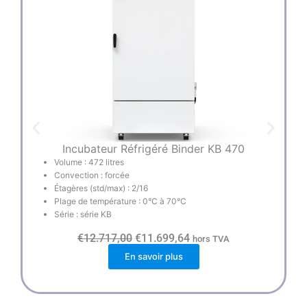
Incubateur Réfrigéré Binder KB 470
Volume : 472 litres
Convection : forcée
Étagères (std/max) : 2/16
Plage de température : 0°C à 70°C
Série : série KB
L
L
€
12.717,00
€
11.699,64
hors TVA
e
e
En savoir plus
p
p
r
r
i
i
x
x
i
a