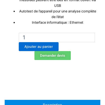
mesurées peuvent être lues en format ouvert via
USB
Autotest de l’appareil pour une analyse complète
de l’état
Interface informatique : Ethernet
quantité
de
Incubateur
Ajouter au panier
Binder
KB
Demander devis
ECO
400
réfrigéré
par
Peltier