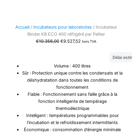
Accueil
/
Incubateurs pour laboratoires
/ Incubateur
Binder KB ECO 400 réfrigéré par Peltier
Le
Le
€
10.356,00
€
9.527,52
hors TVA
prix
prix
initial
actuel
Délai est
était :
est :
Volume : 400 litres
€10.356,00.
€9.527,52.
Sûr : Protection unique contre les condensats et la
déshydratation dans toutes les conditions de
fonctionnement
Fiable : Fonctionnement sans faille grâce à la
fonction intelligente de tempérage
thermoélectrique
Intelligent : températures programmables pour
l’incubation et le refroidissement intermittents
Économique : consommation d’énergie minimale