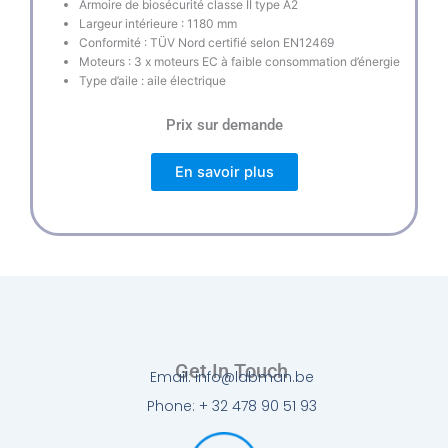
Armoire de biosécurité classe II type A2
Largeur intérieure : 1180 mm
Conformité : TÜV Nord certifié selon EN12469
Moteurs : 3 x moteurs EC à faible consommation d’énergie
Type d’aile : aile électrique
Prix sur demande
En savoir plus
Get In Touch
Email: info@labman.be
Phone: + 32 478 90 51 93