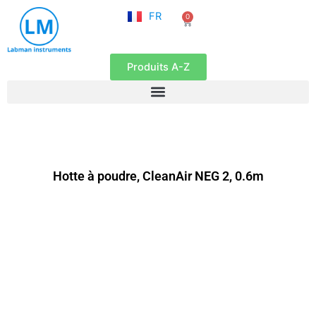
NL
Aller
FR
0
EN
Panier
au
contenu
Produits A-Z
Hotte à poudre, CleanAir NEG 2, 0.6m