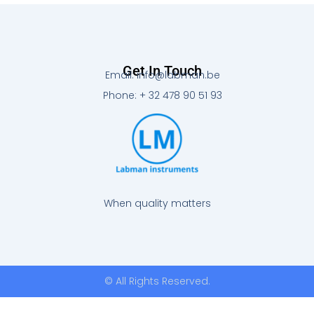
Get In Touch
Email: info@labman.be
Phone: + 32 478 90 51 93
When quality matters
© All Rights Reserved.