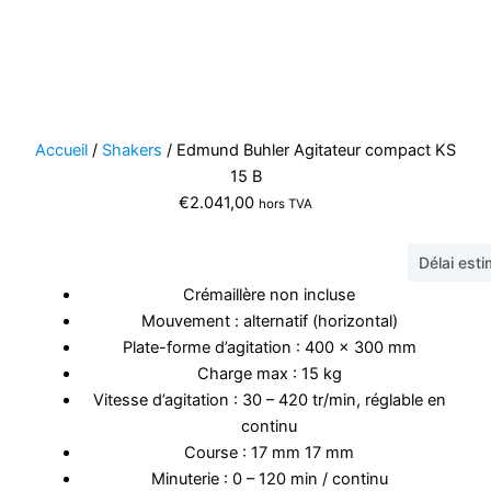
Accueil
/
Shakers
/ Edmund Buhler Agitateur compact KS
15 B
€
2.041,00
hors TVA
Délai est
Crémaillère non incluse
Mouvement : alternatif (horizontal)
Plate-forme d’agitation : 400 x 300 mm
Charge max : 15 kg
Vitesse d’agitation : 30 – 420 tr/min, réglable en
continu
Course : 17 mm 17 mm
Minuterie : 0 – 120 min / continu