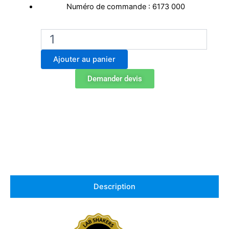
Numéro de commande : 6173 000
quantité
de
Edmund
Ajouter au panier
Buhler
Agitateur
Demander devis
compact
KS
15
B
Description