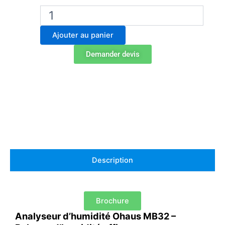
quantité
de
Dessiccateur
Ajouter au panier
Ohaus
MB32
Demander devis
Description
Brochure
Analyseur d’humidité Ohaus MB32 –