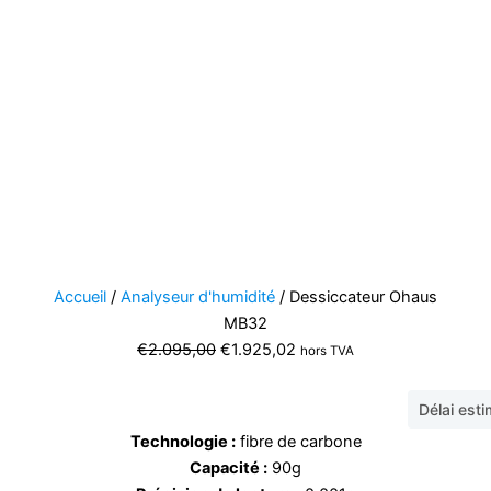
Accueil
/
Analyseur d'humidité
/ Dessiccateur Ohaus
MB32
Le
Le
€
2.095,00
€
1.925,02
hors TVA
prix
prix
initial
actuel
Délai est
était :
est :
Technologie :
fibre de carbone
€2.095,00.
€1.925,02.
Capacité :
90g