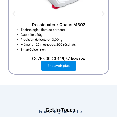
Dessiccateur Ohaus MB92
Technologie : fibre de carbone
Capacité : 90g
Précision de lecture : 0,001g
Mémoire : 20 méthodes, 200 résultats
SmartGuide : non
L
L
€
3.765,00
€
3.419,67
hors TVA
e
e
En savoir plus
p
p
r
r
i
i
x
x
i
a
n
c
i
t
t
u
i
e
a
l
l
e
Get In Touch
Email: info@labman.be
é
s
t
t