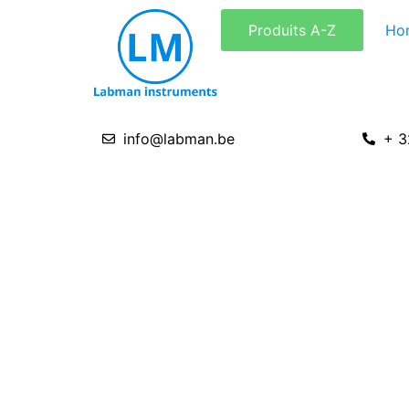
Aller
Produits A-Z
Ho
au
contenu
info@labman.be
+ 3