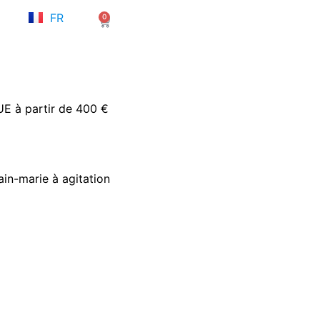
NL
FR
0
EN
Panier
’UE à partir de 400 €
in-marie à agitation