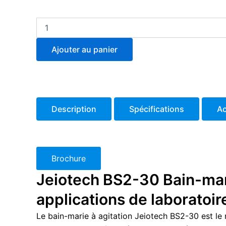
quantité
de
BS2-
Ajouter au panier
30
Bain-
marie
à
agitation
Description
Spécifications
Ac
Brochure
Jeiotech BS2-30 Bain-mari
applications de laboratoi
Le bain-marie à agitation Jeiotech BS2-30 est le