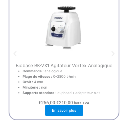
Biobase BK-VX1 Agitateur Vortex Analogique
Bi
Commande :
analogique
Plage de vitesse :
0–2800 tr/min
Orbit :
4 mm
Minuterie :
non
Supports standard :
cuphead + adaptateur plat
L
L
€
256,00
€
210,00
hors TVA
e
e
En savoir plus
p
p
r
r
i
i
x
x