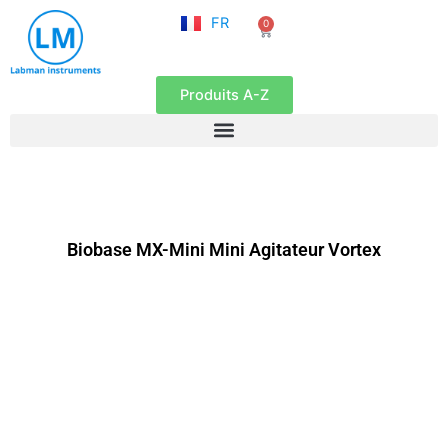
NL
Aller
FR
0
EN
Panier
au
contenu
Produits A-Z
Biobase MX-Mini Mini Agitateur Vortex