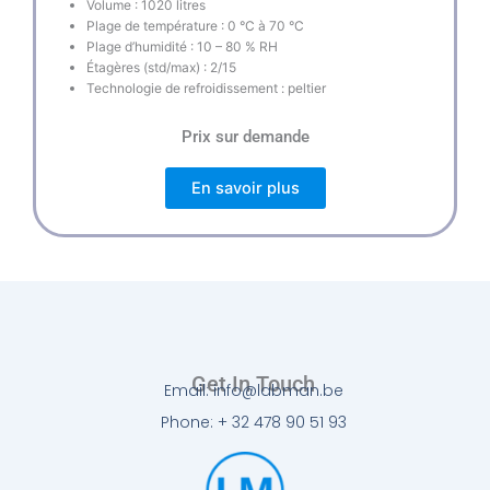
Volume : 1020 litres
Plage de température : 0 °C à 70 °C
Plage d’humidité : 10 – 80 % RH
Étagères (std/max) : 2/15
Technologie de refroidissement : peltier
Prix sur demande
En savoir plus
Get In Touch
Email: info@labman.be
Phone: + 32 478 90 51 93