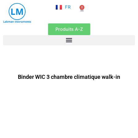
NL
Aller
FR
0
EN
Panier
au
contenu
Produits A-Z
Binder WIC 3 chambre climatique walk-in