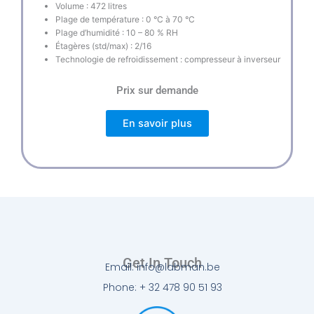
Volume : 472 litres
Plage de température : 0 °C à 70 °C
Plage d’humidité : 10 – 80 % RH
Étagères (std/max) : 2/16
Technologie de refroidissement : compresseur à inverseur
Prix sur demande
En savoir plus
Get In Touch
Email: info@labman.be
Phone: + 32 478 90 51 93