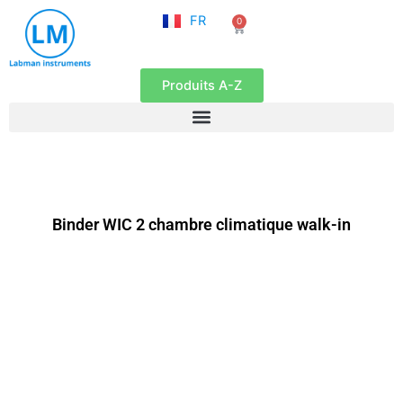
NL
Aller
FR
0
EN
Panier
au
contenu
Produits A-Z
Binder WIC 2 chambre climatique walk-in