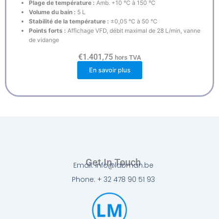
Plage de température :
Amb. +10 °C à 150 °C
Volume du bain :
5 L
Stabilité de la température :
±0,05 °C à 50 °C
Points forts :
Affichage VFD, débit maximal de 28 L/min, vanne
de vidange
€
1.401,75
hors TVA
En savoir plus
Get In Touch
Email: info@labman.be
Phone: + 32 478 90 51 93