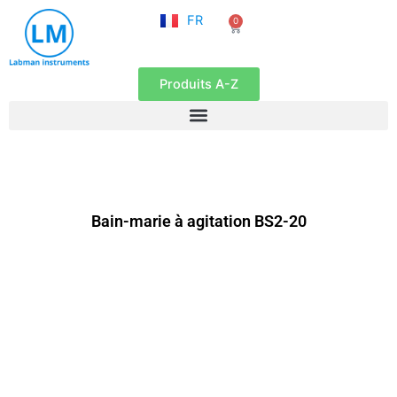
NL
Aller
FR
0
EN
Panier
au
contenu
Produits A-Z
Bain-marie à agitation BS2-20