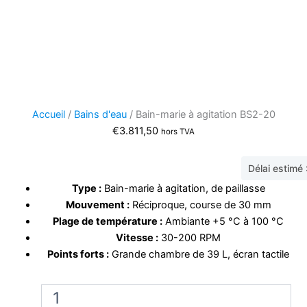
Accueil
/
Bains d'eau
/ Bain-marie à agitation BS2-20
€
3.811,50
hors TVA
Délai estimé
Type :
Bain-marie à agitation, de paillasse
Mouvement :
Réciproque, course de 30 mm
Plage de température :
Ambiante +5 °C à 100 °C
Vitesse :
30-200 RPM
Points forts :
Grande chambre de 39 L, écran tactile
quantité
de