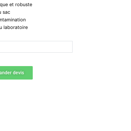
que et robuste
u sac
ontamination
du laboratoire
nder devis