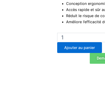
Conception ergonomi
Accès rapide et sûr a
Réduit le risque de c
Améliore l’efficacité 
quantité
de
BA6195
Ajouter au panier
Stomacher®
400
Dema
EVO
Ouvre-
sacs