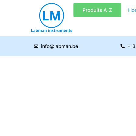
Aller
Produits A-Z
Ho
au
contenu
info@labman.be
+ 3