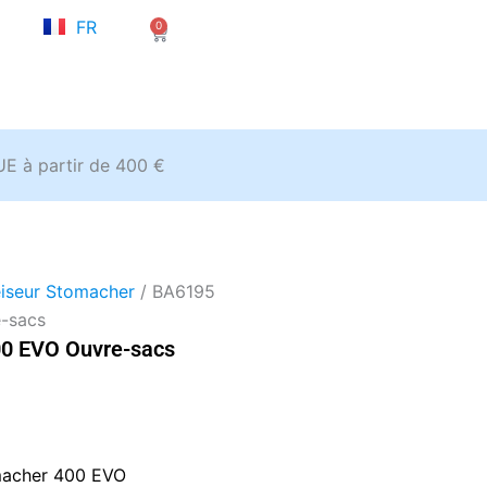
NL
FR
0
EN
Panier
’UE à partir de 400 €
iseur Stomacher
/ BA6195
-sacs
0 EVO Ouvre-sacs
macher 400 EVO