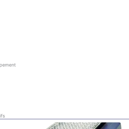
ppement
ifs