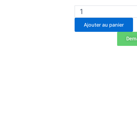
quantité
de
Ohaus
Ajouter au panier
VXMPAL
Agitateur
Dema
Vortex
pour
Microplaques
Analogique