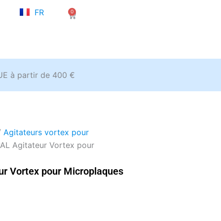
NL
FR
0
EN
Panier
’UE à partir de 400 €
/
Agitateurs vortex pour
L Agitateur Vortex pour
r Vortex pour Microplaques