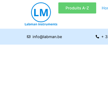
Aller
Produits A-Z
Ho
au
contenu
info@labman.be
+ 3