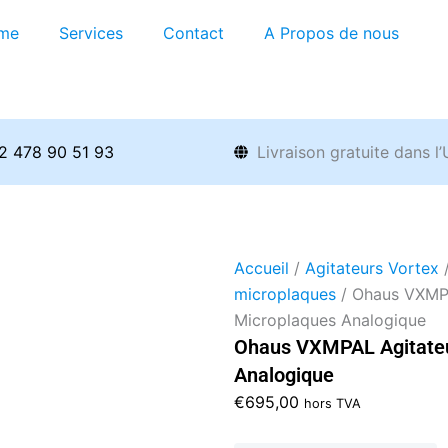
me
Services
Contact
A Propos de nous
2 478 90 51 93
Livraison gratuite dans l
Accueil
/
Agitateurs Vortex
microplaques
/ Ohaus VXMPA
Microplaques Analogique
Ohaus VXMPAL Agitateu
Analogique
€
695,00
hors TVA